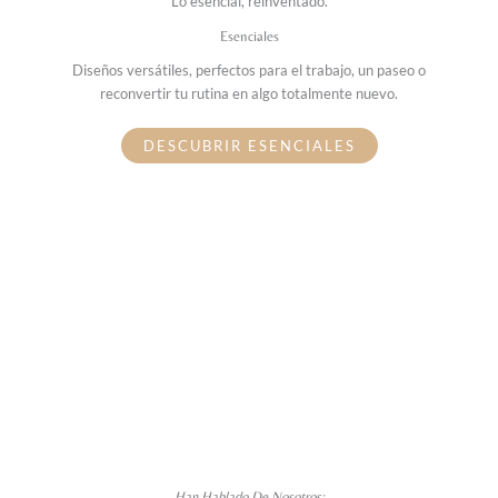
Lo esencial, reinventado.
Esenciales
Diseños versátiles, perfectos para el trabajo, un paseo o
reconvertir tu rutina en algo totalmente nuevo.
DESCUBRIR ESENCIALES
Han Hablado De Nosotros: