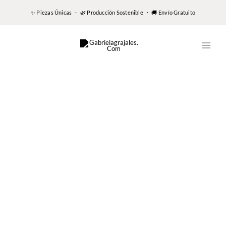
✨ Piezas Únicas · 🌿 Producción Sostenible · 🚚 Envío Gratuito