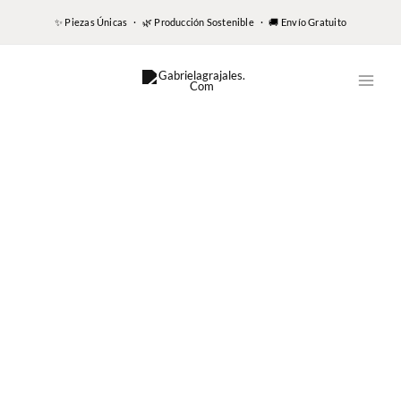
✨ Piezas Únicas · 🌿 Producción Sostenible · 🚚 Envío Gratuito