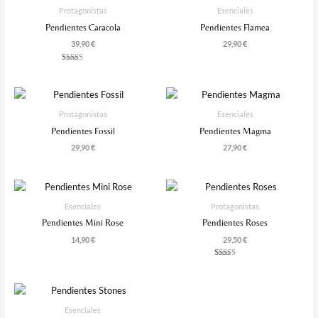
Protagonistas
Esenciales
Pendientes Caracola
Pendientes Flamea
39,90
€
29,90
€
Valorado
Con
5.00
De 5
Protagonistas
Esenciales
Pendientes Fossil
Pendientes Magma
29,90
€
27,90
€
Esenciales
Protagonistas
Pendientes Mini Rose
Pendientes Roses
14,90
€
29,50
€
Valorado
Con
4.00
De 5
Esenciales