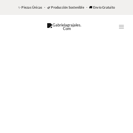
✨ Piezas Únicas · 🌿 Producción Sostenible · 🚚 Envío Gratuito