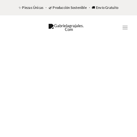
✨ Piezas Únicas · 🌿 Producción Sostenible · 🚚 Envío Gratuito