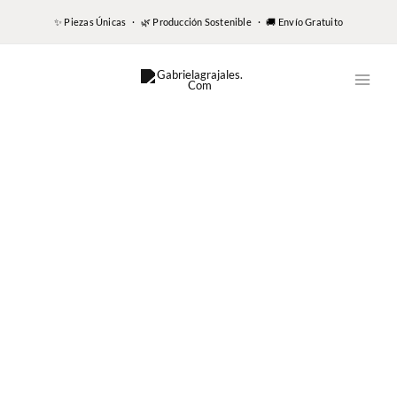
✨ Piezas Únicas · 🌿 Producción Sostenible · 🚚 Envío Gratuito