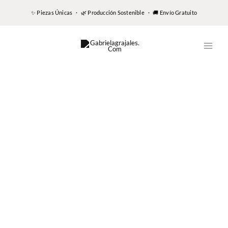
✨ Piezas Únicas · 🌿 Producción Sostenible · 🚚 Envío Gratuito