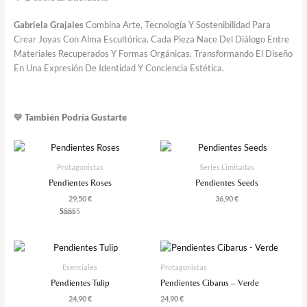
Gabriela Grajales
Combina Arte, Tecnología Y Sostenibilidad Para
Crear Joyas Con Alma Escultórica. Cada Pieza Nace Del Diálogo Entre
Materiales Recuperados Y Formas Orgánicas, Transformando El Diseño
En Una Expresión De Identidad Y Conciencia Estética.
💛 También Podría Gustarte
Protagonistas
Series Limitadas
Pendientes Roses
Pendientes Seeds
29,50
€
36,90
€
Valorado
Con
4.00
De 5
Esenciales
Protagonistas
Pendientes Tulip
Pendientes Cibarus – Verde
24,90
€
24,90
€