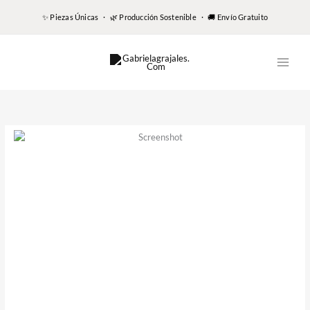
✨ Piezas Únicas · 🌿 Producción Sostenible · 🚚 Envío Gratuito